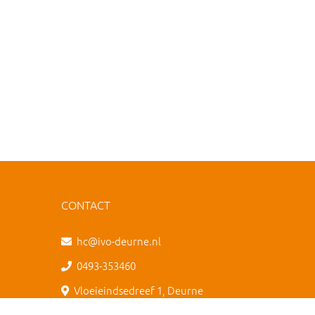
CONTACT
hc@ivo-deurne.nl
0493-353460
Vloeieindsedreef 1, Deurne