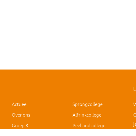
L
Actueel
Sprongcollege
W
Over ons
Alfrinkcollege
O
j
Groep 8
Peellandcollege
IVO Deurne