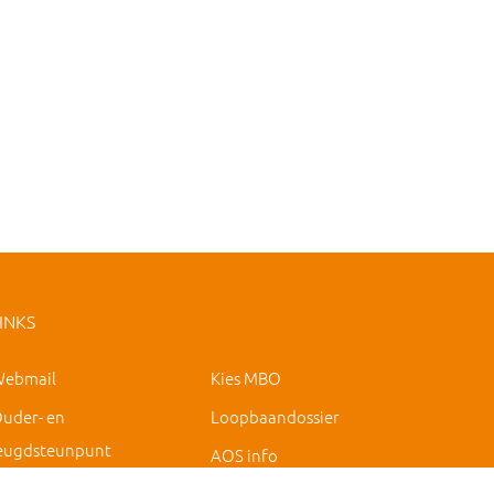
INKS
ebmail
Kies MBO
uder- en
Loopbaandossier
eugdsteunpunt
AOS info