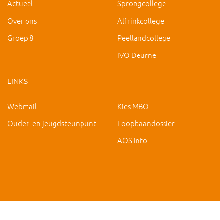
Actueel
Sprongcollege
Over ons
Alfrinkcollege
Groep 8
Peellandcollege
IVO Deurne
LINKS
Webmail
Kies MBO
Ouder- en jeugdsteunpunt
Loopbaandossier
AOS info
Copyright 2019 IVO Deurne |
|
hc@ivo-deurne.nl
Cookies
intrekken