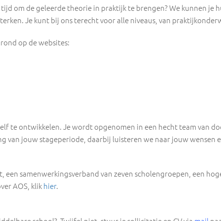
 tijd om de geleerde theorie in praktijk te brengen? We kunnen je h
erken. Je kunt bij ons terecht voor alle niveaus, van praktijkonder
 rond op de websites:
ezelf te ontwikkelen. Je wordt opgenomen in een hecht team van do
ng van jouw stageperiode, daarbij luisteren we naar jouw wensen e
t, een samenwerkingsverband van zeven scholengroepen, een hogesc
ver AOS, klik
hier
.
delbare school? Twijfel niet, stuur je sollicitatie en CV via
mail
naa