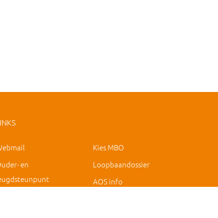
INKS
ebmail
Kies MBO
uder- en
Loopbaandossier
eugdsteunpunt
AOS info