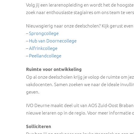
Volg jij een lerarenopleiding en wordt het de hoogste
zoek naar enthousiaste stagiaires om ons team te verst
Nieuwsgierig naar onze deelscholen? Kijk gerust even
–
Sprongcollege
–
Hub van Doornecollege
–
Alfrinkcollege
–
Peellandcollege
Ruimte voor ontwikkeling
Op al onze deelscholen krijg je volop de ruimte om j
vakdocenten. Samen zoeken we naar de ideale invulli
geven.
IVO Deurne maakt deel uit van AOS Zuid-Oost Braban
nieuwe leraren op in de regio. Voor meer informatie o
Solliciteren
Dus ben jij op zoek naar een leuke stageplek op een mid