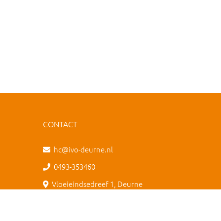
CONTACT
hc@ivo-deurne.nl
0493-353460
Vloeieindsedreef 1, Deurne