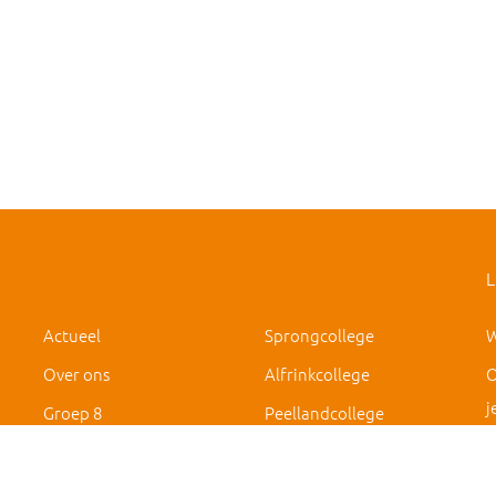
L
Actueel
Sprongcollege
W
Over ons
Alfrinkcollege
O
j
Groep 8
Peellandcollege
IVO Deurne