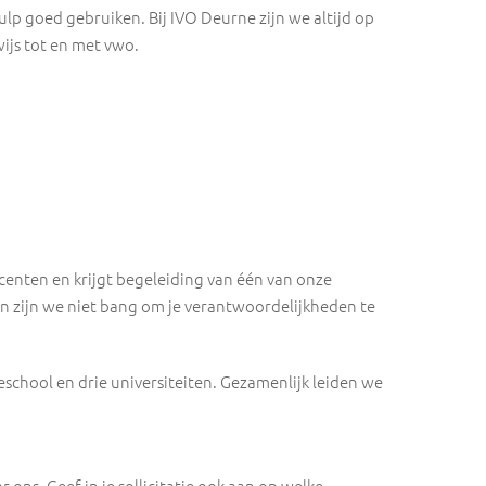
ulp goed gebruiken. Bij IVO Deurne zijn we altijd op
wijs tot en met vwo.
centen en krijgt begeleiding van één van onze
n zijn we niet bang om je verantwoordelijkheden te
hool en drie universiteiten. Gezamenlijk leiden we
r ons. Geef in je sollicitatie ook aan op welke