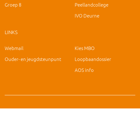
Groep 8
Peellandcollege
IVO Deurne
LINKS
Webmail
Kies MBO
Ouder- en jeugdsteunpunt
Loopbaandossier
AOS info
Copyright 2019 IVO Deurne |
|
hc@ivo-deurne.nl
Cookies
intrekken