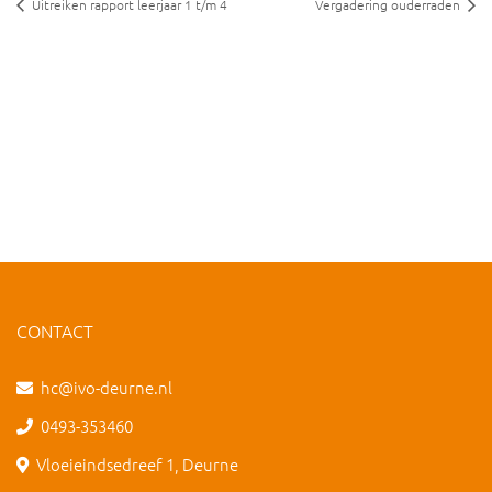
Uitreiken rapport leerjaar 1 t/m 4
Vergadering ouderraden
CONTACT
hc@ivo-deurne.nl
0493-353460
Vloeieindsedreef 1, Deurne