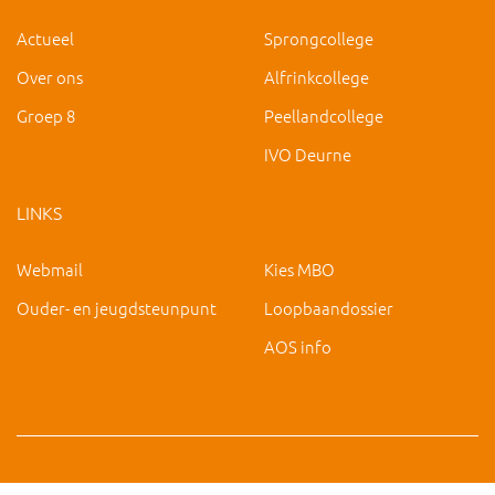
Actueel
Sprongcollege
Over ons
Alfrinkcollege
Groep 8
Peellandcollege
IVO Deurne
LINKS
Webmail
Kies MBO
Ouder- en jeugdsteunpunt
Loopbaandossier
AOS info
Copyright 2019 IVO Deurne |
|
hc@ivo-deurne.nl
Cookies