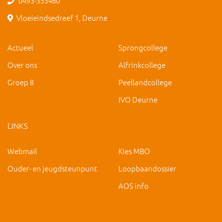
0493-353460
Vloeieindsedreef 1, Deurne
Actueel
Sprongcollege
Over ons
Alfrinkcollege
Groep 8
Peellandcollege
IVO Deurne
LINKS
Webmail
Kies MBO
Ouder- en jeugdsteunpunt
Loopbaandossier
AOS info