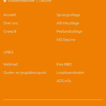
Vloeieindsedreef 1, Deurne
Actueel
Sprongcollege
Over ons
Alfrinkcollege
Groep 8
Peellandcollege
IVO Deurne
LINKS
Webmail
Kies MBO
Ouder- en jeugdsteunpunt
Loopbaandossier
AOS info