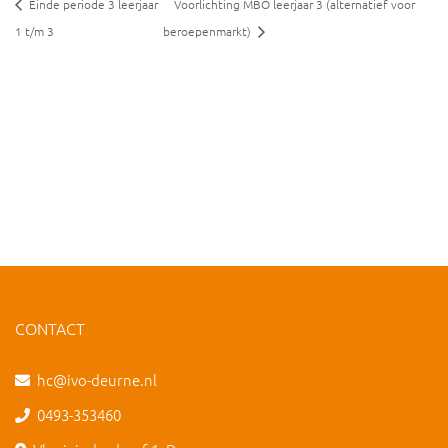
Einde periode 3 leerjaar
Voorlichting MBO leerjaar 3 (alternatief voor
1 t/m 3
beroepenmarkt)
CONTACT
hc@ivo-deurne.nl
0493-353460