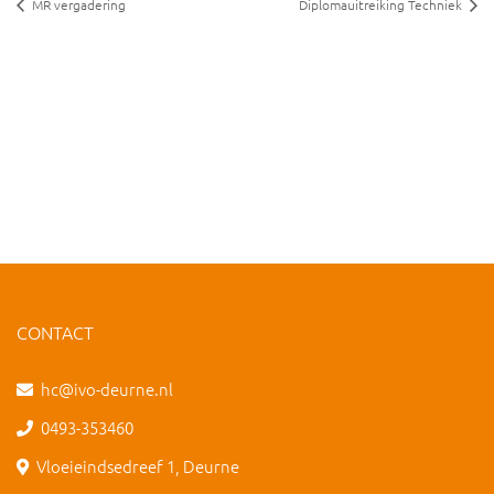
MR vergadering
Diplomauitreiking Techniek
CONTACT
hc@ivo-deurne.nl
0493-353460
Vloeieindsedreef 1, Deurne