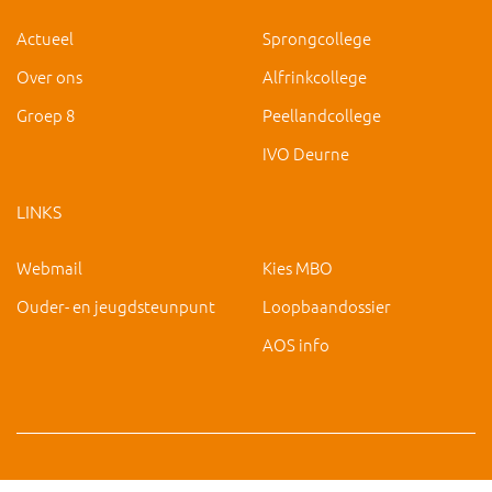
Actueel
Sprongcollege
Over ons
Alfrinkcollege
Groep 8
Peellandcollege
IVO Deurne
LINKS
Webmail
Kies MBO
Ouder- en jeugdsteunpunt
Loopbaandossier
AOS info
Copyright 2019 IVO Deurne |
|
hc@ivo-deurne.nl
Cookies