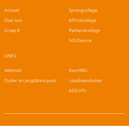
Actueel
Sprongcollege
Over ons
Alfrinkcollege
Groep 8
Peellandcollege
IVO Deurne
LINKS
Webmail
Kies MBO
Ouder- en jeugdsteunpunt
Loopbaandossier
AOS info
Copyright 2019 IVO Deurne |
|
hc@ivo-deurne.nl
Cookies