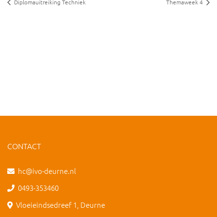
Diplomauitreiking Techniek
Themaweek 4
CONTACT
hc@ivo-deurne.nl
0493-353460
Vloeieindsedreef 1, Deurne