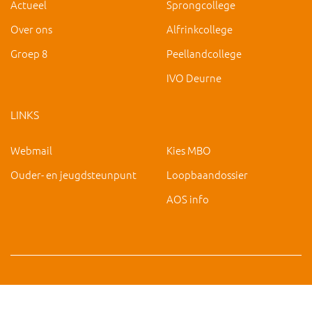
Actueel
Sprongcollege
Over ons
Alfrinkcollege
Groep 8
Peellandcollege
IVO Deurne
LINKS
Webmail
Kies MBO
Ouder- en jeugdsteunpunt
Loopbaandossier
AOS info
Copyright 2019 IVO Deurne |
|
hc@ivo-deurne.nl
Cookies
intrekken