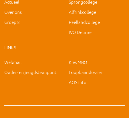
Actueel
Sprongcollege
Over ons
Alfrinkcollege
Groep 8
Peellandcollege
IVO Deurne
LINKS
Webmail
Kies MBO
Ouder- en jeugdsteunpunt
Loopbaandossier
AOS info
Copyright 2019 IVO Deurne |
|
hc@ivo-deurne.nl
Cookies
intrekken