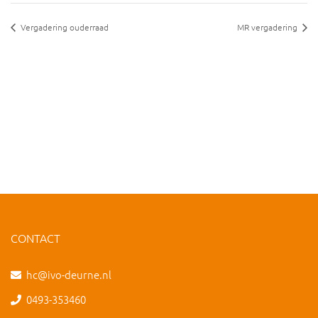
Vergadering ouderraad
MR vergadering
CONTACT
hc@ivo-deurne.nl
0493-353460