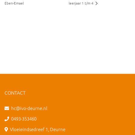
Eben-Emael
leerjaar 1 t/m 4
CONTACT
hc@ivo-deurne.nl
0493-353460
Vloeieindsedreef 1, Deurne