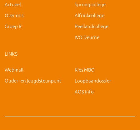
Actueel
Sprongcollege
Over ons
Alfrinkcollege
Groep 8
Peellandcollege
IVO Deurne
LINKS
Webmail
Kies MBO
Ouder- en jeugdsteunpunt
Loopbaandossier
AOS info
Copyright 2019 IVO Deurne |
|
hc@ivo-deurne.nl
Cookies