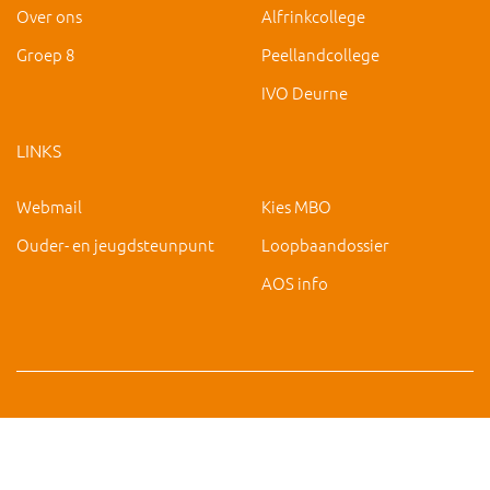
Over ons
Alfrinkcollege
Groep 8
Peellandcollege
IVO Deurne
LINKS
Webmail
Kies MBO
Ouder- en jeugdsteunpunt
Loopbaandossier
AOS info
Copyright 2019 IVO Deurne |
|
hc@ivo-deurne.nl
Cookies
intrekken