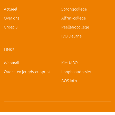
Actueel
Sprongcollege
Over ons
Alfrinkcollege
Groep 8
Peellandcollege
IVO Deurne
LINKS
Webmail
Kies MBO
Ouder- en jeugdsteunpunt
Loopbaandossier
AOS info
Copyright 2019 IVO Deurne |
|
hc@ivo-deurne.nl
Cookies