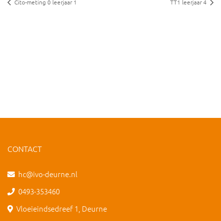
Cito-meting 0 leerjaar 1
TT1 leerjaar 4
CONTACT
hc@ivo-deurne.nl
0493-353460
Vloeieindsedreef 1, Deurne