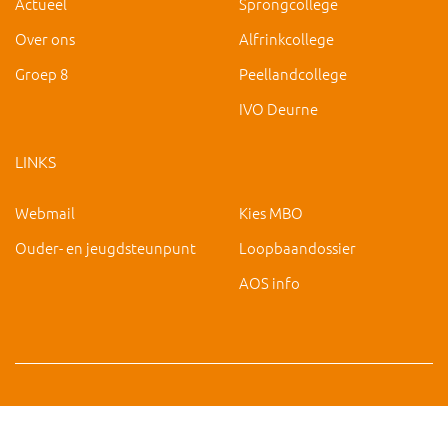
Actueel
Sprongcollege
Over ons
Alfrinkcollege
Groep 8
Peellandcollege
IVO Deurne
LINKS
Webmail
Kies MBO
Ouder- en jeugdsteunpunt
Loopbaandossier
AOS info
Copyright 2019 IVO Deurne |
|
hc@ivo-deurne.nl
Cookies
intrekken