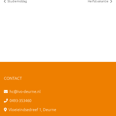
Studiemiddag
Herfstvakantie
CONTACT
hc@ivo-deurne.nl
0493-353460
Vloeieindsedreef 1, Deurne