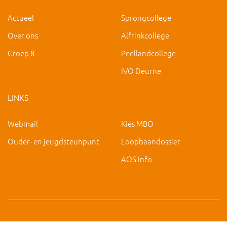
Actueel
Sprongcollege
Over ons
Alfrinkcollege
Groep 8
Peellandcollege
IVO Deurne
LINKS
Webmail
Kies MBO
Ouder- en jeugdsteunpunt
Loopbaandossier
AOS info
Copyright 2019 IVO Deurne |
|
hc@ivo-deurne.nl
Cookies