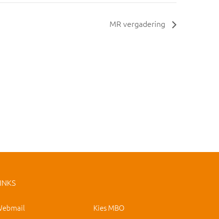
MR vergadering
INKS
ebmail
Kies MBO