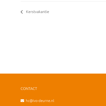
Kerstvakantie
CONTACT
hc@ivo-deurne.nl