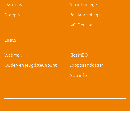
Over ons
Alfrinkcollege
Groep 8
Peellandcollege
IVO Deurne
LINKS
Webmail
Kies MBO
Ouder- en jeugdsteunpunt
Loopbaandossier
AOS info
Copyright 2019 IVO Deurne |
|
hc@ivo-deurne.nl
Cookies
intrekken