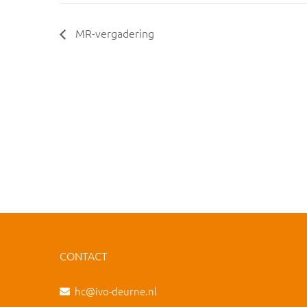
MR-vergadering
CONTACT
hc@ivo-deurne.nl