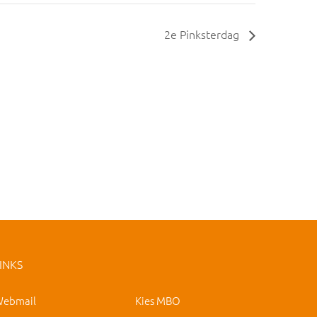
2e Pinksterdag
INKS
ebmail
Kies MBO