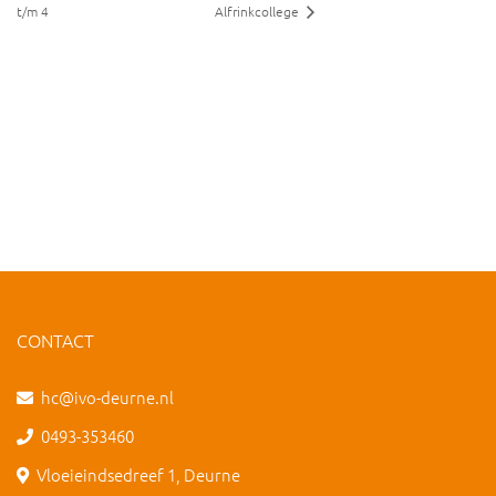
t/m 4
Alfrinkcollege
CONTACT
hc@ivo-deurne.nl
0493-353460
Vloeieindsedreef 1, Deurne