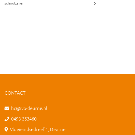
schoolzaken
CONTACT
hc@ivo-deurne.nl
0493-353460
Vloeieindsedreef 1, Deurne