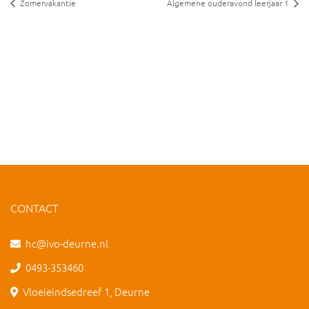
Zomervakantie
Algemene ouderavond leerjaar 1
CONTACT
hc@ivo-deurne.nl
0493-353460
Vloeieindsedreef 1, Deurne