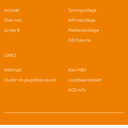
Actueel
Sprongcollege
Over ons
Alfrinkcollege
Groep 8
Peellandcollege
IVO Deurne
LINKS
Webmail
Kies MBO
Ouder- en jeugdsteunpunt
Loopbaandossier
AOS info
Copyright 2019 IVO Deurne |
|
hc@ivo-deurne.nl
Cookies