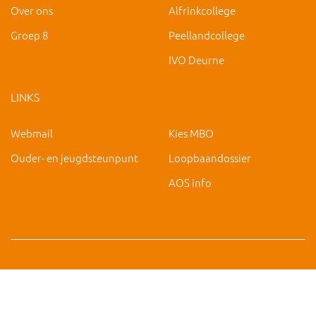
Over ons
Alfrinkcollege
Groep 8
Peellandcollege
IVO Deurne
LINKS
Webmail
Kies MBO
Ouder- en jeugdsteunpunt
Loopbaandossier
AOS info
Copyright 2019 IVO Deurne |
|
hc@ivo-deurne.nl
Cookies
intrekken