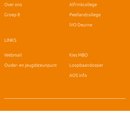
Over ons
Alfrinkcollege
Groep 8
Peellandcollege
IVO Deurne
LINKS
Webmail
Kies MBO
Ouder- en jeugdsteunpunt
Loopbaandossier
AOS info
Copyright 2019 IVO Deurne |
|
hc@ivo-deurne.nl
Cookies
intrekken