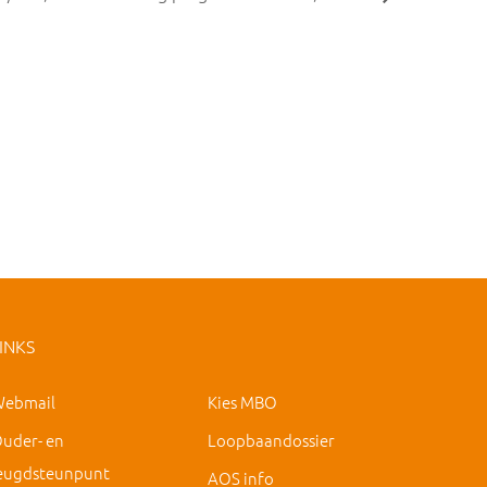
INKS
ebmail
Kies MBO
uder- en
Loopbaandossier
eugdsteunpunt
AOS info