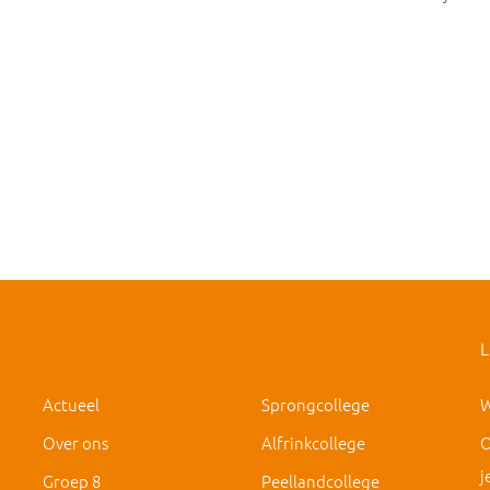
L
Actueel
Sprongcollege
W
Over ons
Alfrinkcollege
O
j
Groep 8
Peellandcollege