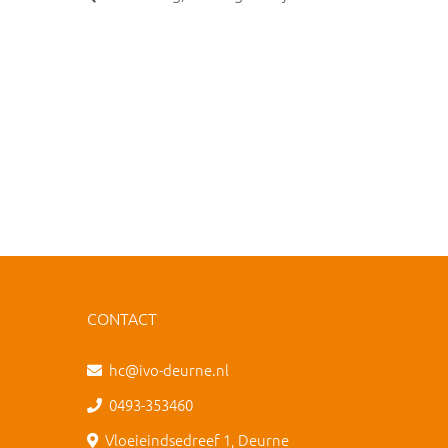
CONTACT
hc@ivo-deurne.nl
0493-353460
Vloeieindsedreef 1, Deurne