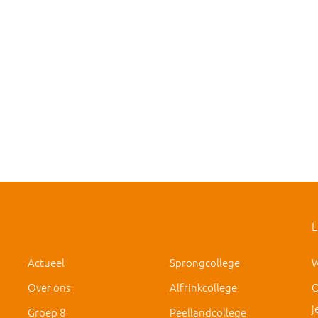
L
Actueel
Sprongcollege
W
Over ons
Alfrinkcollege
O
j
Groep 8
Peellandcollege