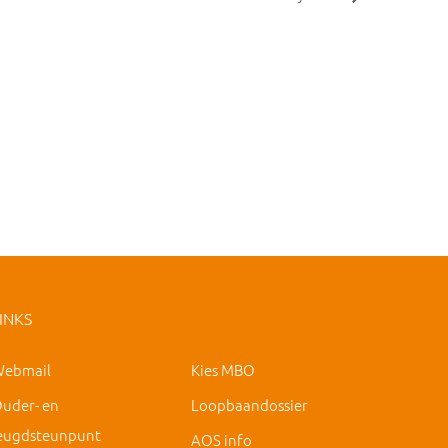
INKS
ebmail
Kies MBO
uder- en
Loopbaandossier
eugdsteunpunt
AOS info