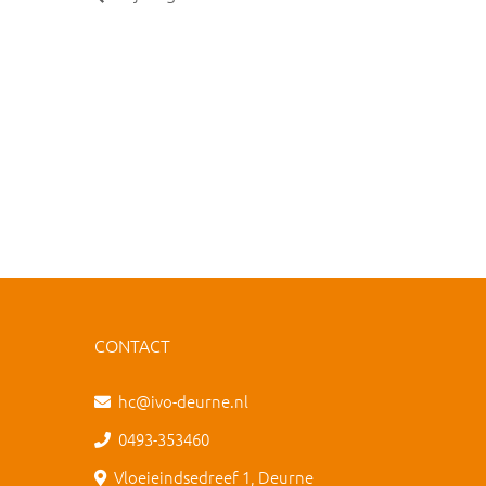
CONTACT
hc@ivo-deurne.nl
0493-353460
Vloeieindsedreef 1, Deurne