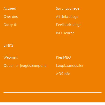
Actueel
Sprongcollege
Over ons
Alfrinkcollege
Groep 8
Peellandcollege
IVO Deurne
LINKS
Webmail
Kies MBO
Ouder- en jeugdsteunpunt
Loopbaandossier
AOS info
Copyright 2019 IVO Deurne |
|
hc@ivo-deurne.nl
Cookies