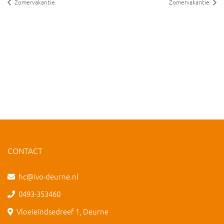
Zomervakantie
Zomervakantie
CONTACT
hc@ivo-deurne.nl
0493-353460
Vloeieindsedreef 1, Deurne