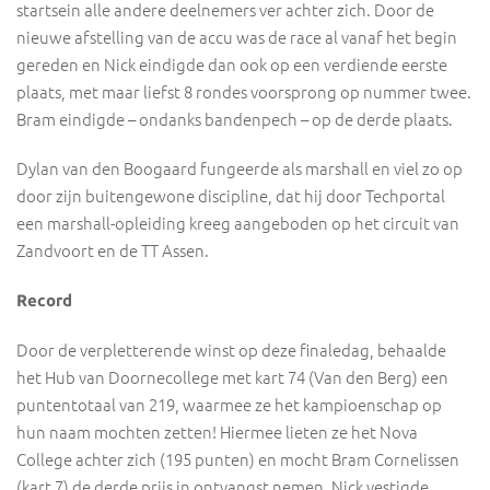
startsein alle andere deelnemers ver achter zich. Door de
nieuwe afstelling van de accu was de race al vanaf het begin
gereden en Nick eindigde dan ook op een verdiende eerste
plaats, met maar liefst 8 rondes voorsprong op nummer twee.
Bram eindigde – ondanks bandenpech – op de derde plaats.
Dylan van den Boogaard fungeerde als marshall en viel zo op
door zijn buitengewone discipline, dat hij door Techportal
een marshall-opleiding kreeg aangeboden op het circuit van
Zandvoort en de TT Assen.
Record
Door de verpletterende winst op deze finaledag, behaalde
het Hub van Doornecollege met kart 74 (Van den Berg) een
puntentotaal van 219, waarmee ze het kampioenschap op
hun naam mochten zetten! Hiermee lieten ze het Nova
College achter zich (195 punten) en mocht Bram Cornelissen
(kart 7) de derde prijs in ontvangst nemen. Nick vestigde