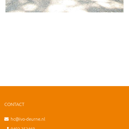
CONTACT
hc@ivo-deurne.nl
0493-353460