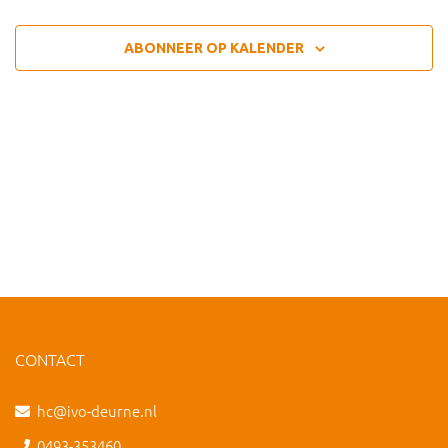
ABONNEER OP KALENDER
CONTACT
hc@ivo-deurne.nl
0493-353460