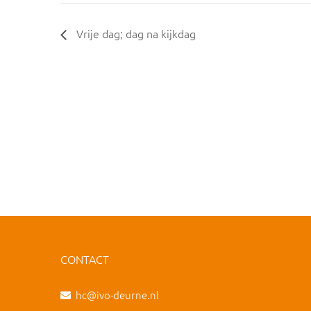
Vrije dag; dag na kijkdag
CONTACT
hc@ivo-deurne.nl