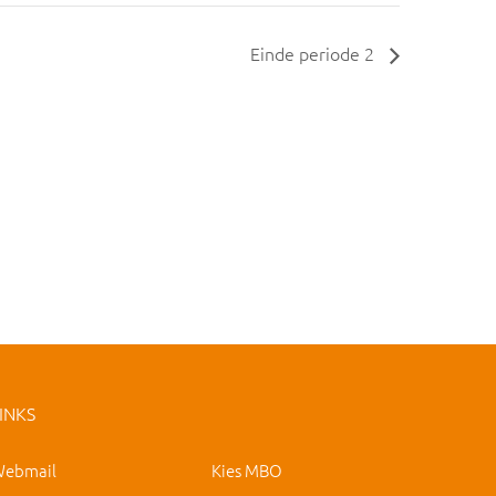
Einde periode 2
INKS
ebmail
Kies MBO