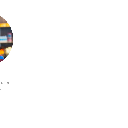
ENT &
L