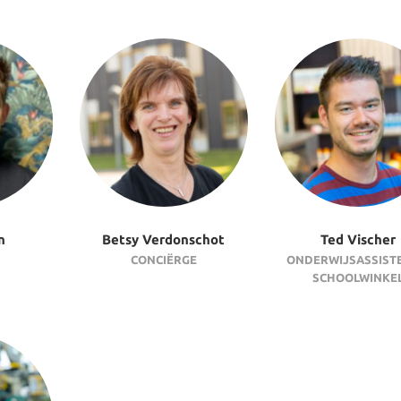
n
Betsy Verdonschot
Ted Vischer
CONCIËRGE
ONDERWIJSASSIST
SCHOOLWINKE